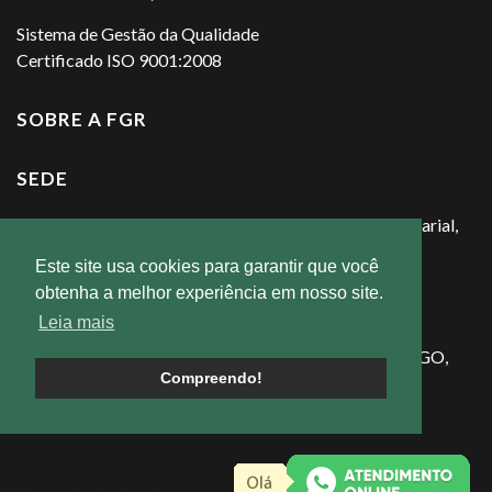
Sistema de Gestão da Qualidade
Certificado ISO 9001:2008
SOBRE A FGR
SEDE
Av. Primeira Avenida, s/n - Condomínio Cidade Empresarial,
Aparecida de Goiânia - GO, 74935-900
Este site usa cookies para garantir que você
obtenha a melhor experiência em nosso site.
STAND DE VENDAS
Leia mais
Av. Dr. José Hermano, 8, Vila Jardim Vitoria, Goiânia - GO,
Compreendo!
74865-090
Decô Ricardo Paranhos - Apartamentos Studio, 2, 3 suítes e
Duplex, de 26 a 95 m2, próximo ao Parque Areião, Goiânia GO.