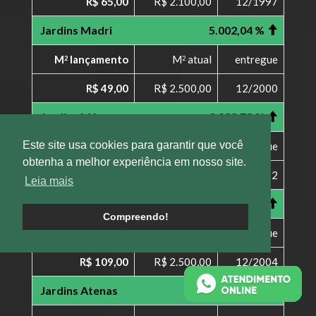
R$ 65,00
R$ 2.100,00
12/1997
Jardins Madri
5.002,04 %
M
lançamento
M
atual
entregue
2
2
R$ 49,00
R$ 2.500,00
12/2000
Jardins Mônaco
3.083,79 %
Este site usa cookies para garantir que você
M
lançamento
M
atual
entregue
2
2
obtenha a melhor experiência em nosso site.
R$ 69,10
R$ 2.200,00
12/2002
Leia mais
Jardins Paris
2.193,58 %
Compreendo!
M
lançamento
M
atual
entregue
2
2
R$ 109,00
R$ 2.500,00
12/2004
Jardins Atenas
2.193,58 %